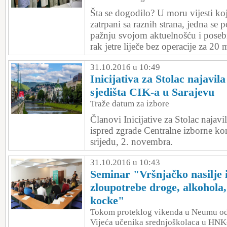
Šta se dogodilo? U moru vijesti 
zatrpani sa raznih strana, jedna se p
pažnju svojom aktuelnošću i poseb
rak jetre liječe bez operacije za 20 
31.10.2016 u 10:49
Inicijativa za Stolac najavila
sjedišta CIK-a u Sarajevu
Traže datum za izbore
Članovi Inicijative za Stolac najavi
ispred zgrade Centralne izborne ko
srijedu, 2. novembra.
31.10.2016 u 10:43
Seminar "Vršnjačko nasilje 
zloupotrebe droge, alkohola,
kocke"
Tokom proteklog vikenda u Neumu od
Vijeća učenika srednjoškolaca u HNK