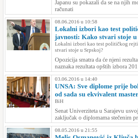
Japanu su pokazali da se na njih m
računati
08.06.2016 u 10:58
Lokalni izbori kao test polit
javnosti: Kako stvari stoje 
Lokalni izbori kao test političkog rej
stvari stoje u Srpskoj?
Opozicija smatra da će njeni rezultat
naznaka rezultata opštih izbora 201
03.06.2016 u 14:40
UNSA: Sve diplome prije bo
od sada su ekvivalent maste
BiH
Senat Univerziteta u Sarajevu usvo
zaključak o diplomama stečenim pr
08.05.2016 u 21:55
Melis Osmanović iz Ključa b