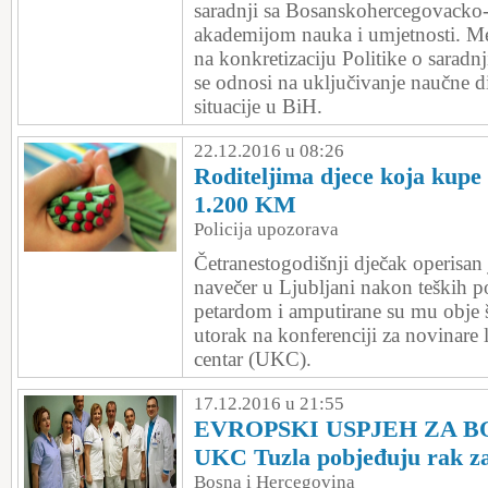
saradnji sa Bosanskohercegovack
akademijom nauka i umjetnosti. 
na konkretizaciju Politike o saradnj
se odnosi na uključivanje naučne d
situacije u BiH.
22.12.2016 u 08:26
Roditeljima djece koja kupe
1.200 KM
Policija upozorava
Četranestogodišnji dječak operisan 
navečer u Ljubljani nakon teških p
petardom i amputirane su mu obje š
utorak na konferenciji za novinare 
centar (UKC).
17.12.2016 u 21:55
EVROPSKI USPJEH ZA BO
UKC Tuzla pobjeđuju rak z
Bosna i Hercegovina