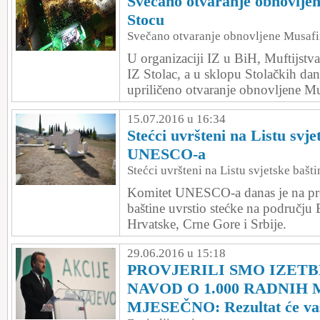
Svečano otvaranje obnovlje
Stocu
Svečano otvaranje obnovljene Musafi
U organizaciji IZ u BiH, Muftijstv
IZ Stolac, a u sklopu Stolačkih dan
upriličeno otvaranje obnovljene Mu
15.07.2016 u 16:34
Stećci uvršteni na Listu svje
UNESCO-a
Stećci uvršteni na Listu svjetske ba
Komitet UNESCO-a danas je na pres
baštine uvrstio stećke na području
Hrvatske, Crne Gore i Srbije.
29.06.2016 u 15:18
PROVJERILI SMO IZET
NAVOD O 1.000 RADNIH 
MJESEČNO: Rezultat će vas 