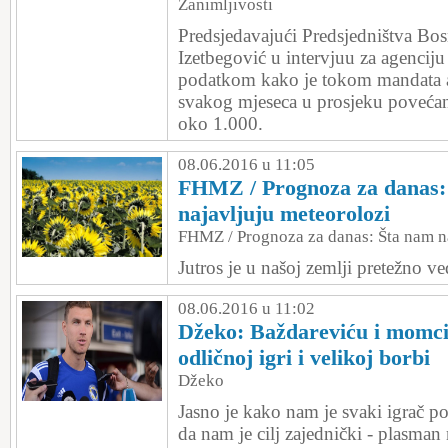
Zanimljivosti
Predsjedavajući Predsjedništva Bo
Izetbegović u intervjuu za agencij
podatkom kako je tokom mandata a
svakog mjeseca u prosjeku povećan
oko 1.000.
08.06.2016 u 11:05
FHMZ / Prognoza za danas:
najavljuju meteorolozi
FHMZ / Prognoza za danas: Šta nam n
Jutros je u našoj zemlji pretežno ve
08.06.2016 u 11:02
Džeko: Baždareviću i momci
odličnoj igri i velikoj borbi
Džeko
Jasno je kako nam je svaki igrač po
da nam je cilj zajednički - plasma