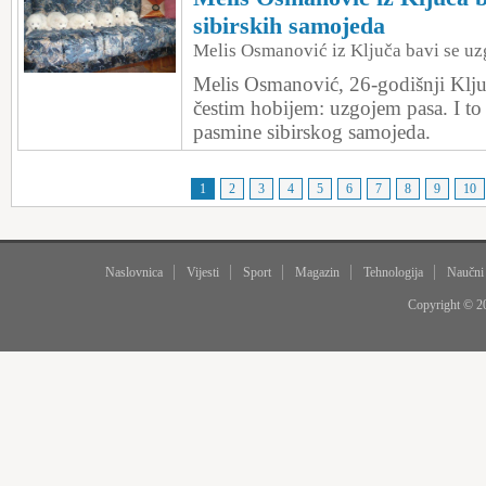
sibirskih samojeda
Melis Osmanović iz Ključa bavi se uz
Melis Osmanović, 26-godišnji Ključ
čestim hobijem: uzgojem pasa. I to
pasmine sibirskog samojeda.
1
2
3
4
5
6
7
8
9
10
Naslovnica
Vijesti
Sport
Magazin
Tehnologija
Naučni
Copyright © 