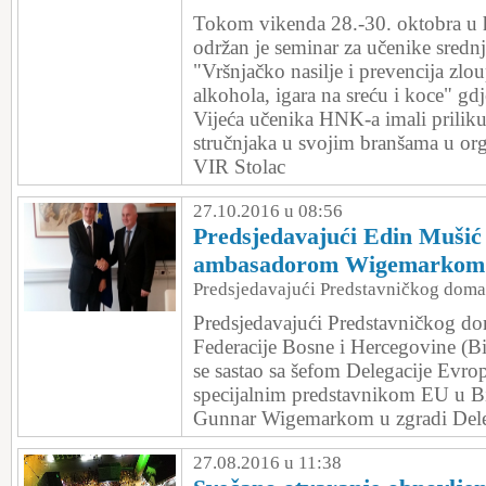
Tokom vikenda 28.-30. oktobra u 
održan je seminar za učenike sredn
"Vršnjačko nasilje i prevencija zlo
alkohola, igara na sreću i koce" gdj
Vijeća učenika HNK-a imali priliku
stručnjaka u svojim branšama u org
VIR Stolac
27.10.2016 u 08:56
Predsjedavajući Edin Mušić 
ambasadorom Wigemarkom
Predsjedavajući Predstavničkog dom
Predsjedavajući Predstavničkog d
Federacije Bosne i Hercegovine (B
se sastao sa šefom Delegacije Evro
specijalnim predstavnikom EU u 
Gunnar Wigemarkom u zgradi Dele
27.08.2016 u 11:38