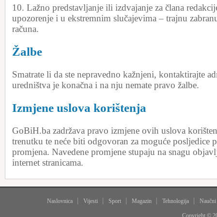
10. Lažno predstavljanje ili izdvajanje za člana redakcij
upozorenje i u ekstremnim slučajevima – trajnu zabran
računa.
Žalbe
Smatrate li da ste nepravedno kažnjeni, kontaktirajte a
uredništva je konačna i na nju nemate pravo žalbe.
Izmjene uslova korištenja
GoBiH.ba zadržava pravo izmjene ovih uslova korišten
trenutku te neće biti odgovoran za moguće posljedice pr
promjena. Navedene promjene stupaju na snagu objavl
internet stranicama.
Naslovnica
Vijesti
Sport
Magazin
Tehnologija
Naučni
Copyright © 