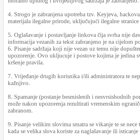
moralno upitnog i uvrijedljivog sadržaja je zabranjeno.
4. Strogo je zabranjena upotreba tzv. Keyjeva, hackova
materijala ilegalne prirode, uključujući ilegalne strani
5. Oglašavanje i postavljanje linkova čija svrha nije d
informacija vezanih za tekst zabranjeno je na cijelom po
6. Pisanje sadržaja koji nije vezan uz temu nije dopušte
upozorenje. Ovo ukljucuje i postove kojima je jedina s
kršenje pravila.
7. Vrijeđanje drugih korisnika i/ili administratora te ne
kažnjivo.
8. Spamanje (postanje besmislenih i nesvrsishodnih por
može nakon upozorenja rezultirati vremenskim ogranič
zabranom.
9. Pisanje velikim slovima smatra se vikanje te se nece t
kada se velika slova koriste za naglašavanje ili isticanje