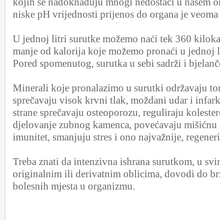
kojih se nadoknađuju mnogi nedostaci u našem 
niske pH vrijednosti prijenos do organa je veoma 
U jednoj litri surutke možemo naći tek 360 kilokal
manje od kalorija koje možemo pronaći u jednoj li
Pored spomenutog, surutka u sebi sadrži i bjelanč
Minerali koje pronalazimo u surutki održavaju ton
sprečavaju visok krvni tlak, moždani udar i infark
strane sprečavaju osteoporozu, reguliraju kolester
djelovanje zubnog kamenca, povećavaju mišićnu 
imunitet, smanjuju stres i ono najvažnije, regeneri
Treba znati da intenzivna ishrana surutkom, u sv
originalnim ili derivatnim oblicima, dovodi do br
bolesnih mjesta u organizmu.