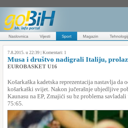
Naslovnica
Vijesti
Sport
Magazin
Tehnologi
7.8.2015. u 22:39 |
Komentari:
1
Musa i društvo nadigrali Italiju, prola
EUROBASKET U16
Košarkaška kadetska reprezentacija nastavlja da 
košarkaški svijet. Nakon jučerašnje ubjedljive p
Kaunasu na EP, Zmajići su bz problema savladali vr
75:65.