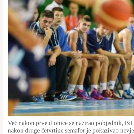
Već nakon prve dionice se nazirao pobjednik, BiH
nakon druge četvrtine semafor je pokazivao nevj