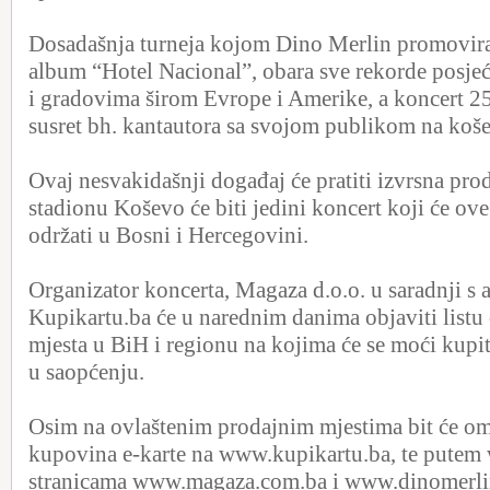
Dosadašnja turneja kojom Dino Merlin promovira 
album “Hotel Nacional”, obara sve rekorde posje
i gradovima širom Evrope i Amerike, a koncert 25. 
susret bh. kantautora sa svojom publikom na koš
Ovaj nesvakidašnji događaj će pratiti izvrsna prod
stadionu Koševo će biti jedini koncert koji će ov
održati u Bosni i Hercegovini.
Organizator koncerta, Magaza d.o.o. u saradnji s
Kupikartu.ba će u narednim danima objaviti listu
mjesta u BiH i regionu na kojima će se moći kupit
u saopćenju.
Osim na ovlaštenim prodajnim mjestima bit će o
kupovina e-karte na www.kupikartu.ba, te pute
stranicama www.magaza.com.ba i www.dinomerli