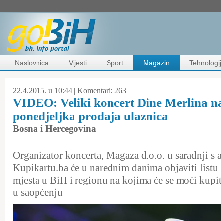
Naslovnica
Vijesti
Sport
Magazin
Tehnologi
22.4.2015. u 10:44 |
Komentari:
263
VIDEO: Veliki koncert Dine Merlina n
ponedjeljka prodaja ulaznica
Bosna i Hercegovina
Organizator koncerta, Magaza d.o.o. u saradnji s
Kupikartu.ba će u narednim danima objaviti listu
mjesta u BiH i regionu na kojima će se moći kupit
u saopćenju