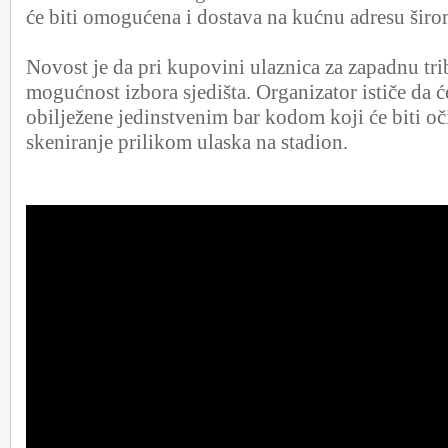
će biti omogućena i dostava na kućnu adresu širom
Novost je da pri kupovini ulaznica za zapadnu tri
mogućnost izbora sjedišta. Organizator ističe da će
obilježene jedinstvenim bar kodom koji će biti oč
skeniranje prilikom ulaska na stadion.