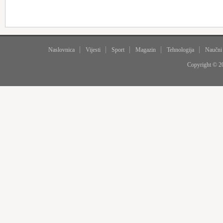
Naslovnica
Vijesti
Sport
Magazin
Tehnologija
Naučni
Copyright © 