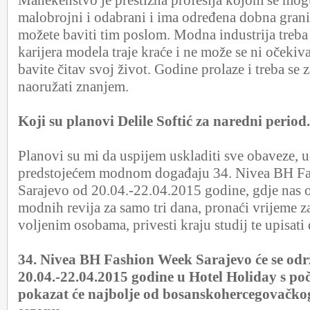
Manekenstvo je prestižna profesija kojom se mog
malobrojni i odabrani i ima određena dobna grani
možete baviti tim poslom. Modna industrija treb
karijera modela traje kraće i ne može se ni očekiv
bavite čitav svoj život. Godine prolaze i treba se
naoružati znanjem.
Koji su planovi Delile Softić za naredni period.
Planovi su mi da uspijem uskladiti sve obaveze, u
predstojećem modnom događaju 34. Nivea BH F
Sarajevo od 20.04.-22.04.2015 godine, gdje nas 
modnih revija za samo tri dana, pronaći vrijeme z
voljenim osobama, privesti kraju studij te upisati d
34. Nivea BH Fashion Week Sarajevo će se odr
20.04.-22.04.2015 godine u Hotel Holiday s po
pokazat će najbolje od bosanskohercegovačko