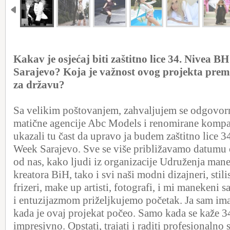
Kakav je osjećaj biti zaštitno lice 34. Nivea 
Sarajevo? Koja je važnost ovog projekta prem
za državu?
Sa velikim poštovanjem, zahvaljujem se odgovor
matične agencije Abc Models i renomirane kompan
ukazali tu čast da upravo ja budem zaštitno lice 
Week Sarajevo. Sve se više približavamo datumu 
od nas, kako ljudi iz organizacije Udruženja man
kreatora BiH, tako i svi naši modni dizajneri, stilis
frizeri, make up artisti, fotografi, i mi manekeni
i entuzijazmom priželjkujemo početak. Ja sam im
kada je ovaj projekat počeo. Samo kada se kaže 3
impresivno. Opstati, trajati i raditi profesionalno