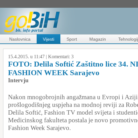
Naslovnica
Vijesti
Sport
Magazin
Tehnologi
15.4.2015. u 11:47 |
Komentari:
3
FOTO: Delila Softić Zaštitno lice 34.
FASHION WEEK Sarajevo
Intervju
Nakon mnogobrojnih angažmana u Evropi i Aziji
prošlogodišnjeg uspjeha na modnoj reviji za Robe
Delila Softić, Fashion TV model svijeta i student
Medicinskog fakulteta postala je novo promotivn
Fashion Week Sarajevo.