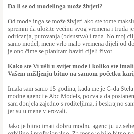
Da li se od modelinga može živjeti?
Od modelinga se može živjeti ako ste tome maksi
spremni da uložite većinu svog vremena i truda j
odricanja, putovanja (odsustva) i rada. No moj cilj
samo model, mene vrlo malo vremena dijeli od do
je ono čime se planiram baviti cijeli život.
Kako ste Vi ušli u svijet mode i koliko ste imal
Vašem mišljenju bitno na samom početku kari
Imala sam samo 15 godina, kada me je G-đa Stela
modne agencije Abc Models, pozvala da postane
sam donjela zajedno s roditeljima, i beskrajno s
jer su u mene vjerovali.
Jako je bitno imati dobru modnu agenciju uz sebe
ozbiljno i profesionalno. Za mene je bilo bitno 