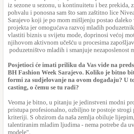
iz sezone u sezonu, u kontinuitetu i bez prekida, 
pohvalu i ponosna sam što sam zaštitno lice Ni
Sarajevo koji je po mom mišljenju postao dalek
projekta jer omogućava razvoj mladih poduzetnik
vlastiti biznis u svijetu mode, doprinosi većoj mot
njihovom aktivnom učešću u procesima zapošljava
poduzetništvo mladih i smanjuje nezaposlenost m
Posjetioci će imati priliku da Vas vide na pred
BH Fashion Week Sarajevo. Koliko je bitno biti
formi za sudjelovanje na ovom događaju?
U t
casting, o čemu se tu radi?
Veoma je bitno, u pitanju je jedinstveni modni pr
pristupa profesionalno, ozbiljno te postoje strogi
kriteriji. S obzirom da naša zemlja obiluje lijepi
talentiranim mladim ljudima - nema potrebe da 
modele".