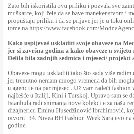
Zato bih iskoristila ovu priliku i pozvala sve zain
muškarce, koji žele da se bave manekenstvom i m
propuštaju priliku i da se prijave jer je u toku onl
tome na https://www.facebook.com/ModnaAge
Kako uspijevaš uskladiti svoje obaveze na Me
jer si završna godina a kako obaveze u svijetu
Delila bila zadnjih sedmica i mjeseci/ projekti
Obaveze mogu uskladiti tako što sada više radim
jer trenutno nemam mnogo vremena da bih mogla 
u agencije na par mjeseci. Uživam radeći fashion
najčešće u Italiji, Kini i Turskoj. Upravo sam se da
Istanbula radi snimanja nove kolekcije za našu 
dizajnericu Eminu Husedžinović Ibrahimović, ko
otvoriti 34. Nivea BH Fashion Week Sarajevo na
godine.