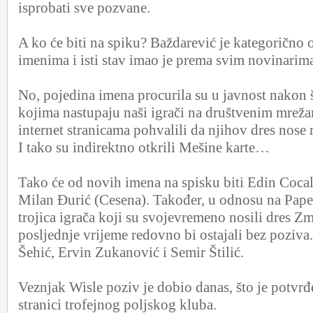
isprobati sve pozvane.
A ko će biti na spiku? Baždarević je kategorično 
imenima i isti stav imao je prema svim novinarim
No, pojedina imena procurila su u javnost nakon š
kojima nastupaju naši igrači na društvenim mreža
internet stranicama pohvalili da njihov dres nose 
I tako su indirektno otkrili Mešine karte…
Tako će od novih imena na spisku biti Edin Cocal
Milan Đurić (Cesena). Također, u odnosu na Papet
trojica igrača koji su svojevremeno nosili dres Zm
posljednje vrijeme redovno bi ostajali bez poziva
Šehić, Ervin Zukanović i Semir Štilić.
Veznjak Wisle poziv je dobio danas, što je potvrđ
stranici trofejnog poljskog kluba.