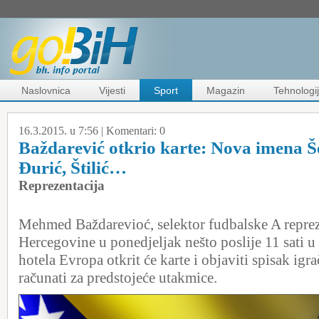
Naslovnica
Vijesti
Sport
Magazin
Tehnologi
16.3.2015. u 7:56 |
Komentari:
0
Baždarević otkrio karte: Nova imena Še
Đurić, Štilić…
Reprezentacija
Mehmed Baždarevioć, selektor fudbalske A reprez
Hercegovine u ponedjeljak nešto poslije 11 sati u
hotela Evropa otkrit će karte i objaviti spisak igra
računati za predstojeće utakmice.