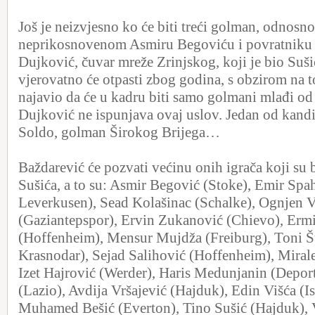
Još je neizvjesno ko će biti treći golman, odnosno 
neprikosnovenom Asmiru Begoviću i povratniku 
Dujković, čuvar mreže Zrinjskog, koji je bio Suši
vjerovatno će otpasti zbog godina, s obzirom na t
najavio da će u kadru biti samo golmani mlađi od
Dujković ne ispunjava ovaj uslov. Jedan od kandi
Soldo, golman Širokog Brijega…
Baždarević će pozvati većinu onih igrača koji su 
Sušića, a to su: Asmir Begović (Stoke), Emir Spa
Leverkusen), Sead Kolašinac (Schalke), Ognjen V
(Gaziantepspor), Ervin Zukanović (Chievo), Erm
(Hoffenheim), Mensur Mujdža (Freiburg), Toni 
Krasnodar), Sejad Salihović (Hoffenheim), Miral
Izet Hajrović (Werder), Haris Medunjanin (Depor
(Lazio), Avdija Vršajević (Hajduk), Edin Višća (I
Muhamed Bešić (Everton), Tino Sušić (Hajduk), 