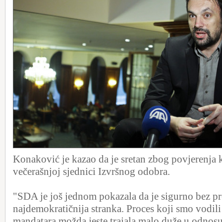
Konaković je kazao da je sretan zbog povjerenja 
večerašnjoj sjednici Izvršnog odobra.
"SDA je još jednom pokazala da je sigurno bez p
najdemokratičnija stranka. Proces koji smo vodili
mandatara možda jeste trajala malo duže u odnos