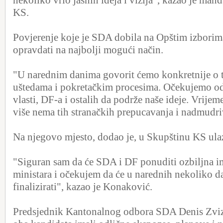
nekoliko vrlo jasnih ideja i vizija", kazao je mand
KS.
Povjerenje koje je SDA dobila na Opštim izborima
opravdati na najbolji mogući način.
"U narednim danima govorit ćemo konkretnije o t
uštedama i pokretačkim procesima. Očekujemo od
vlasti, DF-a i ostalih da podrže naše ideje. Vrijem
više nema tih stranačkih prepucavanja i nadmudri
Na njegovo mjesto, dodao je, u Skupštinu KS ula
"Siguran sam da će SDA i DF ponuditi ozbiljna i
ministara i očekujem da će u narednih nekoliko d
finalizirati", kazao je Konaković.
Predsjednik Kantonalnog odbora SDA Denis Zvizd