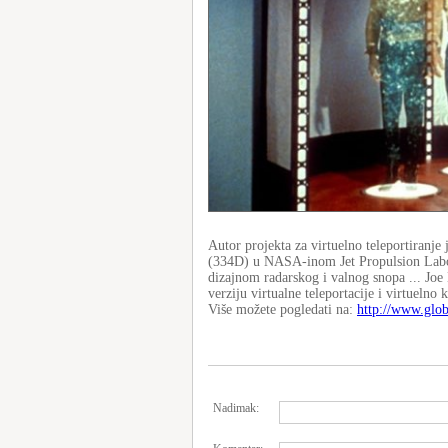
Autor projekta za virtuelno teleportiranj
(334D) u NASA-inom Jet Propulsion Labora
dizajnom radarskog i valnog snopa ... J
verziju virtualne teleportacije i virtuelno 
Više možete pogledati na:
http://www.glo
Nadimak: