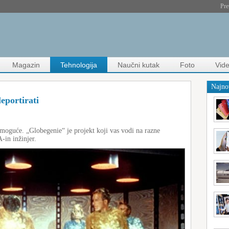
Pre
Magazin
Tehnologija
Naučni kutak
Foto
Vid
Najno
eportirati
je moguće. „Globegenie“ je projekt koji vas vodi na razne
-in inžinjer.