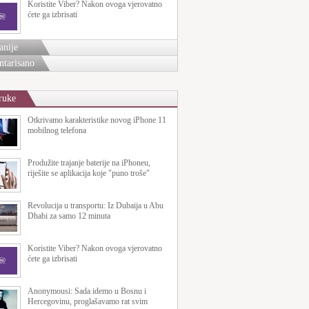
Koristite Viber? Nakon ovoga vjerovatno
ćete ga izbrisati
anije
tarisano
ruke
Otkrivamo karakteristike novog iPhone 11
mobilnog telefona
Produžite trajanje baterije na iPhoneu,
riješite se aplikacija koje "puno troše"
Revolucija u transportu: Iz Dubaija u Abu
Dhabi za samo 12 minuta
Koristite Viber? Nakon ovoga vjerovatno
ćete ga izbrisati
Anonymousi: Sada idemo u Bosnu i
Hercegovinu, proglašavamo rat svim