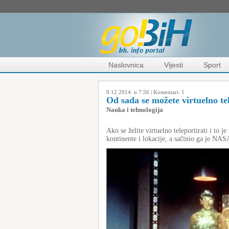
Naslovnica
Vijesti
Sport
9.12.2014. u 7:56 |
Komentari:
1
Od sada se možete virtuelno tel
Nauka i tehnologija
Ako se želite virtuelno teleportirati i to 
kontinente i lokacije, a sačinio ga je NASA