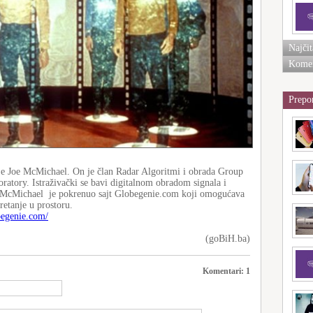
Najčit
Komen
Prepo
e je Joe McMichael. On je član Radar Algoritmi i obrada Group
tory. Istraživački se bavi digitalnom obradom signala i
oe McMichael je pokrenuo sajt Globegenie.com koji omogućava
kretanje u prostoru.
begenie.com/
(goBiH.ba)
Komentari:
1