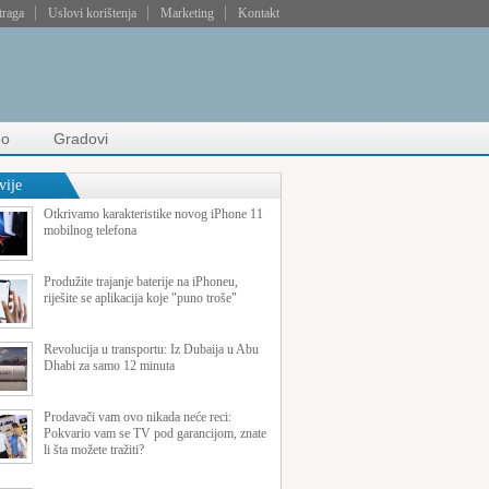
traga
Uslovi korištenja
Marketing
Kontakt
eo
Gradovi
vije
Otkrivamo karakteristike novog iPhone 11
mobilnog telefona
Produžite trajanje baterije na iPhoneu,
riješite se aplikacija koje "puno troše"
Revolucija u transportu: Iz Dubaija u Abu
Dhabi za samo 12 minuta
Prodavači vam ovo nikada neće reci:
Pokvario vam se TV pod garancijom, znate
li šta možete tražiti?