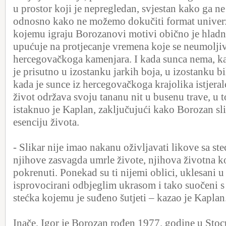
u prostor koji je nepregledan, svjestan kako ga 
odnosno kako ne možemo dokučiti format univer
kojemu igraju Borozanovi motivi obično je hladn
upućuje na protjecanje vremena koje se neumoljiv
hercegovačkoga kamenjara. I kada sunca nema, ka
je prisutno u izostanku jarkih boja, u izostanku b
kada je sunce iz hercegovačkoga krajolika istjeral
život održava svoju tananu nit u busenu trave, u t
istaknuo je Kaplan, zaključujući kako Borozan s
esenciju života.
- Slikar nije imao nakanu oživljavati likove sa ste
njihove zasvagda umrle živote, njihova životna 
pokrenuti. Ponekad su ti nijemi oblici, uklesani 
isprovocirani odbjeglim ukrasom i tako suočeni
stećka kojemu je suđeno šutjeti – kazao je Kaplan
Inače, Igor je Borozan rođen 1977. godine u Stocu