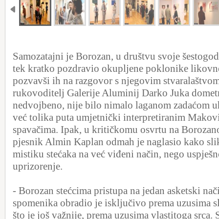
Samozatajni je Borozan, u društvu svoje šestogod
tek kratko pozdravio okupljene poklonike likovn
pozvavši ih na razgovor s njegovim stvaralaštvom
rukovoditelj Galerije Aluminij Darko Juka dome
nedvojbeno, nije bilo nimalo laganom zadaćom uhv
već tolika puta umjetnički interpretiranim Mak
spavačima. Ipak, u kritičkomu osvrtu na Borozano
pjesnik Almin Kaplan odmah je naglasio kako sli
mistiku stećaka na već viđeni način, nego uspješ
uprizorenje.
- Borozan stećcima pristupa na jedan asketski na
spomenika obradio je isključivo prema uzusima sl
što je još važnije, prema uzusima vlastitoga srca. 