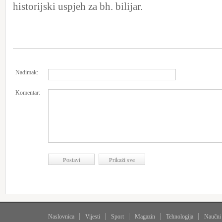
historijski uspjeh za bh. bilijar.
Nadimak:
Komentar:
Naslovnica
Vijesti
Sport
Magazin
Tehnologija
Naučni