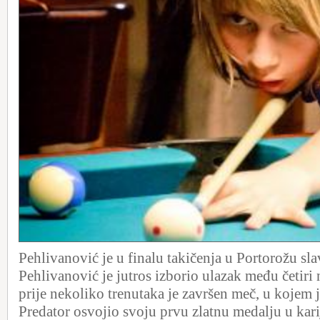
Pehlivanović je u finalu takičenja u Portorožu sla
Pehlivanović je jutros izborio ulazak među četiri n
prije nekoliko trenutaka je završen meč, u kojem
Predator osvojio svoju prvu zlatnu medalju u karij