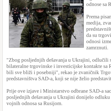
odnose sa 
Prema pisa
medija, zv
predstavniš
da su trgovi
odnosi izm
zamrznuti.
"Zbog posljednjih dešavanja u Ukrajini, odlučil
bilateralne trgovinske i investicijske kontakte sa 
bili sve bliži i posebniji", rekao je zvaničnik Tr
predstavništva SAD-a, koji se nije želio predstavit
Prije ove izjave i Ministarstvo odbrane SAD-a saop
posljednjih dešavanja u Ukrajini donijelo odluk
vojnih odnosa sa Rusijom.