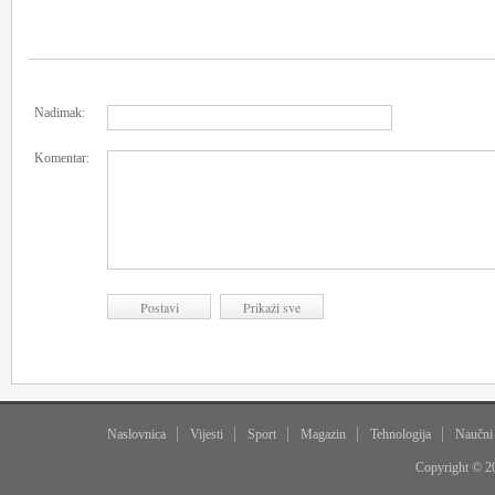
Nadimak:
Komentar:
Naslovnica
Vijesti
Sport
Magazin
Tehnologija
Naučni
Copyright © 