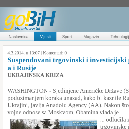
Naslovnica
Vijesti
Sport
Magazin
Tehnologi
4.3.2014. u 13:07 |
Komentari:
0
Suspendovani trgovinski i investicijsk
a i Rusije
UKRAJINSKA KRIZA
WASHINGTON - Sjedinjene Američke Države (SA
poduzimanjem koraka unazad, kako bi kaznile Rus
Ukrajini, javlja Anadolu Agency (AA). Nakon što
vojne odnose sa Moskvom, Obamina vlada je ...
... odlučila
trgovinske i