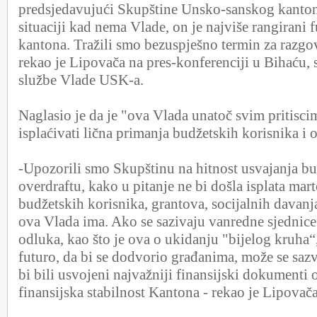
predsjedavujući Skupštine Unsko-sanskog kanton
situaciji kad nema Vlade, on je najviše rangirani
kantona. Tražili smo bezuspješno termin za razgo
rekao je Lipovača na pres-konferenciji u Bihaću, 
službe Vlade USK-a.
Naglasio je da je "ova Vlada unatoč svim pritisc
isplaćivati lična primanja budžetskih korisnika i 
-Upozorili smo Skupštinu na hitnost usvajanja bu
overdraftu, kako u pitanje ne bi došla isplata mar
budžetskih korisnika, grantova, socijalnih davanj
ova Vlada ima. Ako se sazivaju vanredne sjednic
odluka, kao što je ova o ukidanju "bijelog kruha“,
futuro, da bi se dodvorio građanima, može se sazv
bi bili usvojeni najvažniji finansijski dokumenti 
finansijska stabilnost Kantona - rekao je Lipovač