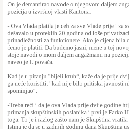
On je demantirao navode o njegovom daljem ang
pozicija u izvršnoj vlasti Kantona.
- Ova Vlada platila je ceh za sve Vlade prije i za s
dešavalo u proteklih 20 godina od loše privatizaci
prinadležnosti za funkcionere. Ako je cijena bila
ćemo je platiti. Da budemo jasni, mene u toj novoj
stoje navodi o mom daljem angažmanu na poziciji 
naveo je Lipovača.
Kad je u pitanju "bijeli kruh“, kaže da je prije dv
ga neće koristiti, "kad nije bilo pritiska javnosti ni
spominjao".
-Treba reći i da je ova Vlada prije dvije godine htj
primanja skupštinskih poslanika i prvi je Farko H
toga. To je i razlog zašto nam je Skupština vratil
Istina je da se u zadnjih godinu dana Skupština 