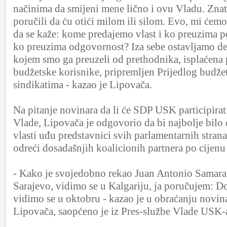
načinima da smijeni mene lično i ovu Vladu. Znat
poručili da ću otići milom ili silom. Evo, mi ćemo 
da se kaže: kome predajemo vlast i ko preuzima 
ko preuzima odgovornost? Iza sebe ostavljamo def
kojem smo ga preuzeli od prethodnika, isplaćena 
budžetske korisnike, pripremljen Prijedlog budžet
sindikatima - kazao je Lipovača.
Na pitanje novinara da li će SDP USK participirat
Vlade, Lipovača je odgovorio da bi najbolje bilo 
vlasti uđu predstavnici svih parlamentarnih strana
odreći dosadašnjih koalicionih partnera po cijenu 
- Kako je svojedobno rekao Juan Antonio Samar
Sarajevo, vidimo se u Kalgariju, ja poručujem: D
vidimo se u oktobru - kazao je u obraćanju novi
Lipovača, saopćeno je iz Pres-službe Vlade USK-