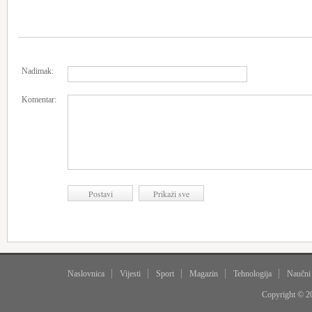
Nadimak:
Komentar:
Naslovnica
Vijesti
Sport
Magazin
Tehnologija
Naučni
Copyright © 