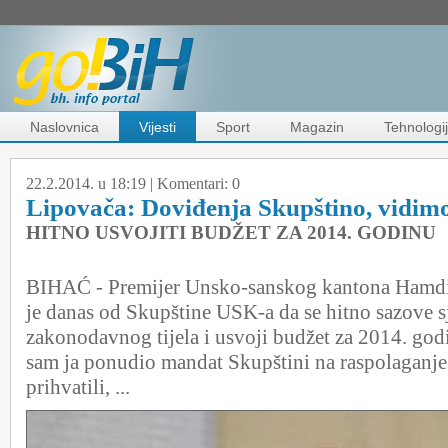
Naslovnica
Vijesti
Sport
Magazin
Tehnologi
22.2.2014. u 18:19 |
Komentari:
0
Lipovača: Doviđenja Skupštino, vidimo
HITNO USVOJITI BUDŽET ZA 2014. GODINU
BIHAĆ - Premijer Unsko-sanskog kantona Hamdij
je danas od Skupštine USK-a da se hitno sazove s
zakonodavnog tijela i usvoji budžet za 2014. god
sam ja ponudio mandat Skupštini na raspolaganje 
prihvatili, ...