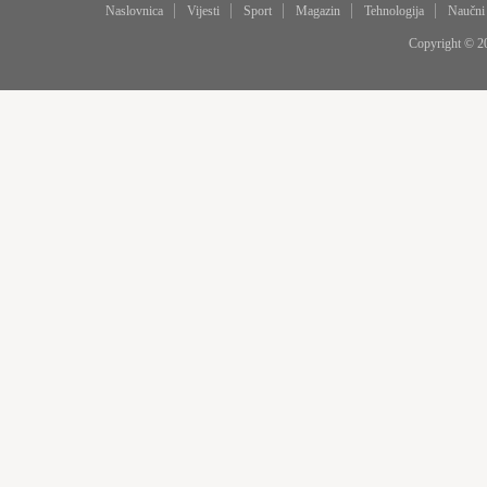
Naslovnica
Vijesti
Sport
Magazin
Tehnologija
Naučni
Copyright © 