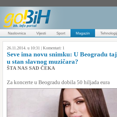
Naslovnica
Vijesti
Sport
Magazin
Tehnologi
26.11.2014. u 10:31 |
Komentari:
1
Seve ima novu snimku: U Beogradu taj
u stan slavnog muzičara?
ŠTA NAS SAD ČEKA
Za koncerte u Beogradu dobila 50 hiljada eura