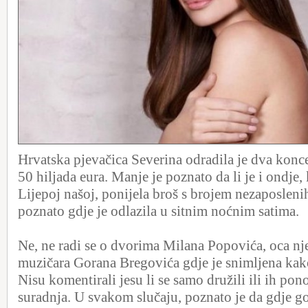
Hrvatska pjevačica Severina odradila je dva konc
50 hiljada eura. Manje je poznato da li je i ondje
Lijepoj našoj, ponijela broš s brojem nezaposlenih
poznato gdje je odlazila u sitnim noćnim satima.
Ne, ne radi se o dvorima Milana Popovića, oca nje
muzičara Gorana Bregovića gdje je snimljena kako
Nisu komentirali jesu li se samo družili ili ih p
suradnja. U svakom slučaju, poznato je da gdje g